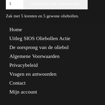
Toevoegen aan winkelwagen
oliebollen
Alternative:
met
krenten
Zak met 5 krenten en 5 gewone oliebollen.
h.o.h.
aantal
Home
Uitleg SIOS Oliebollen Actie
De oorsprong van de oliebol
Algemene Voorwaarden
Privacybeleid
Vragen en antwoorden
Contact
Mijn account