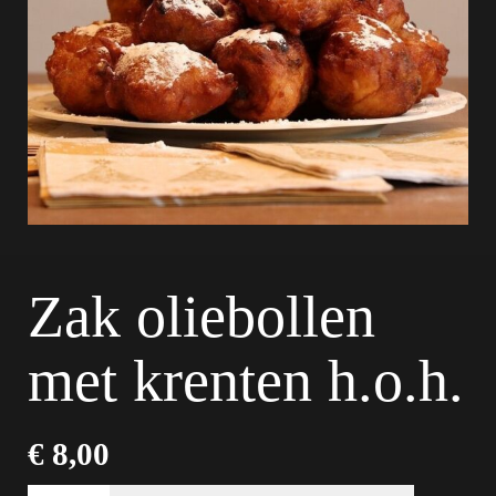
Zak oliebollen
met krenten h.o.h.
€
8,00
Zak