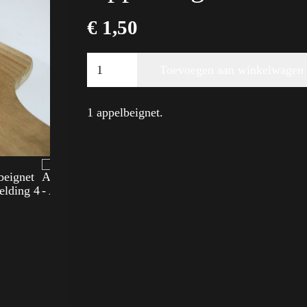
€
1,50
Appelbeignet
Toevoegen aan winkelwagen
aantal
Alternative:
1 appelbeignet.