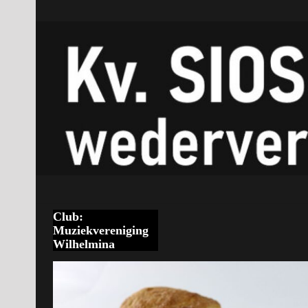
Club:
Muziekvereniging
Wilhelmina