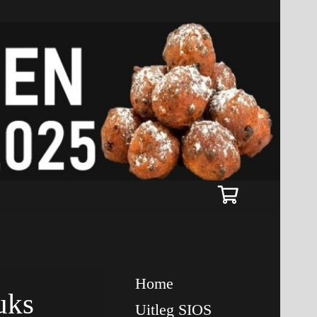
Home
uks
Uitleg SIOS