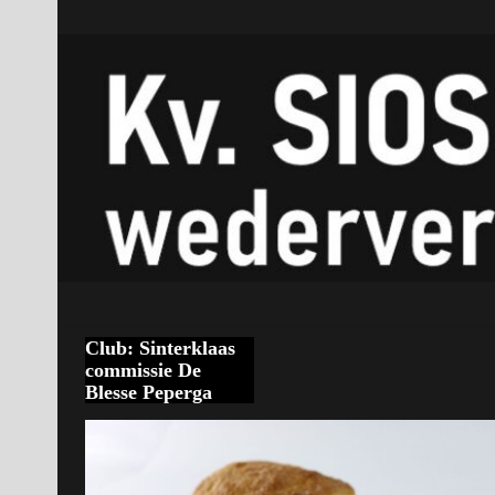
Club:
Sinterklaas
commissie De
Blesse Peperga