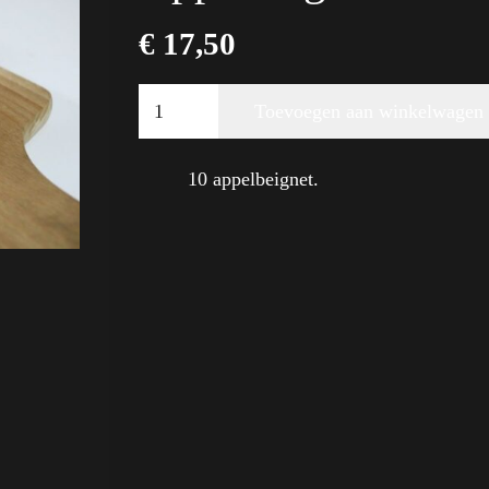
€
17,50
Appelbeignet
Toevoegen aan winkelwagen
10
Alternative:
stuks
aantal
10 appelbeignet.