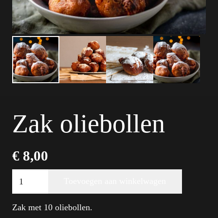
Zak oliebollen
€
8,00
Zak
Toevoegen aan winkelwagen
oliebollen
Alternative:
aantal
Zak met 10 oliebollen.