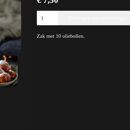
€
7,50
Zak
Toevoegen aan winkelwagen
oliebollen
Alternative:
aantal
Zak met 10 oliebollen.